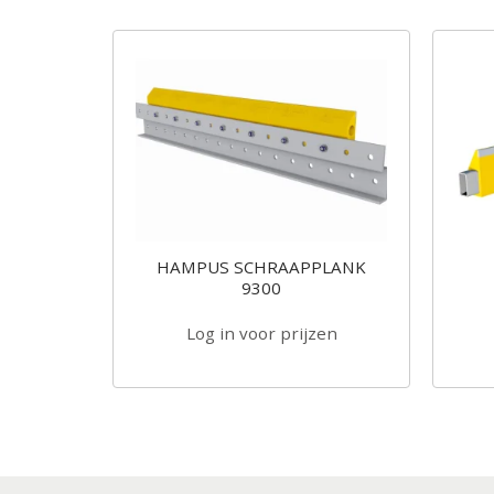
 voor
HAMPUS SCHRAAPPLANK
nden
9300
zen
Log in voor prijzen