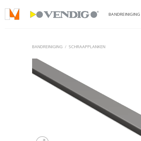
Ga
naar
BANDREINIGING
inhoud
BANDREINIGING
/
SCHRAAPPLANKEN