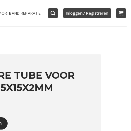
PORTBAND REPARATIE
Inloggen / Registreren
RE TUBE VOOR
 35X15X2MM
D 8150 35X15X2MM aantal
n