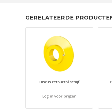
GERELATEERDE PRODUCTE
T VOOR
Discus retourrol schijf
P
 3302
zen
Log in voor prijzen