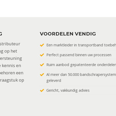
G
VOORDELEN VENDIG
stributeur
Een marktleider in transportband toebe
ng op het
Perfect passend binnen uw processen
dersteuning
Ruim aanbod gepatenteerde onderdele
 kennis en
behoren een
Al meer dan 50.000 bandschrapersyste
vraagstuk op
geleverd
Gericht, vakkundig advies